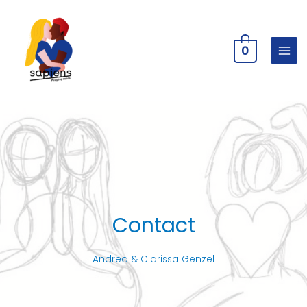
Aller
au
contenu
0
Mai
Men
Contact
Andrea & Clarissa Genzel